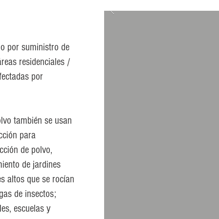
do por suministro de
áreas residenciales /
afectadas por
olvo también se usan
cción para
cción de polvo,
iento de jardines
es altos que se rocían
gas de insectos;
les, escuelas y