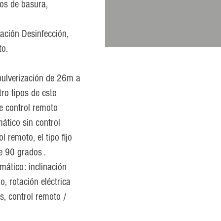
ios de basura,
zación Desinfección,
to.
pulverización de 26m a
ro tipos de este
de control remoto
tico sin control
 remoto, el tipo fijo
e 90 grados .
mático: inclinación
o, rotación eléctrica
s, control remoto /