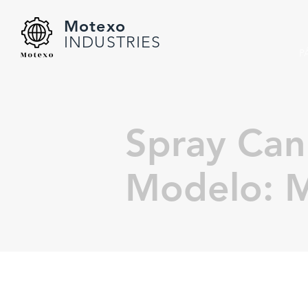
Motexo
INDUSTRIES
P
Spray Can
Modelo: 